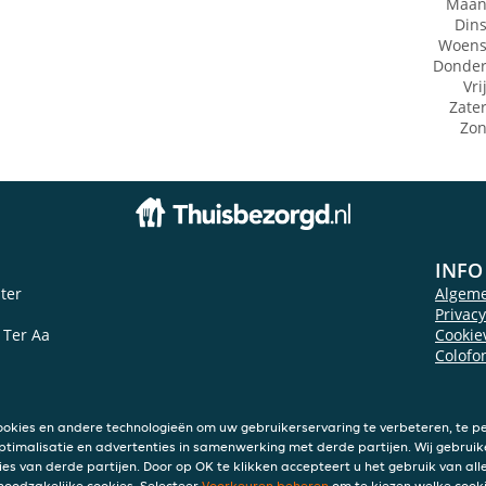
Maan
Din
Woens
Donde
Vri
Zate
Zo
INFO
ter
Algem
Privac
 Ter Aa
Cookie
Colofo
ookies en andere technologieën om uw gebruikerservaring te verbeteren, te pe
ptimalisatie en advertenties in samenwerking met derde partijen. Wij gebruik
ies van derde partijen. Door op OK te klikken accepteert u het gebruik van alle
 noodzakelijke cookies. Selecteer
Voorkeuren beheren
om te kiezen welke cooki