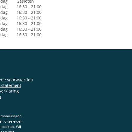
dag
Gesloten
sdag
16:30 - 21:00
dag
16:30 - 21:00
rdag
16:30 - 21:00
jdag
16:30 - 21:00
rdag
16:30 - 21:00
ndag
16:30 - 21:00
ene voorwaarden
y statement
verklaring
n
rsonaliseren,
en onze eigen
 cookies. Wij
es u wilt