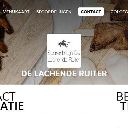
MENUKAART
BEOORDELINGEN
CONTACT
COLOF
DE LACHENDE RUITER
ACT
B
ATIE
T