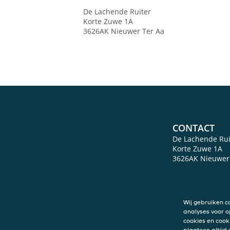
De Lachende Ruiter
Korte Zuwe 1A
3626AK
Nieuwer Ter Aa
CONTACT
De Lachende Rui
Korte Zuwe 1A
3626AK
Nieuwer
Wij gebruiken c
analyses voor o
cookies en cook
plaatsen altijd